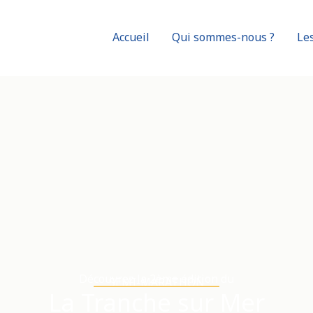
Accueil
Qui sommes-nous ?
Le
Découvrez la 2ème édition du
SEMI-MARATHON
La Tranche sur Mer